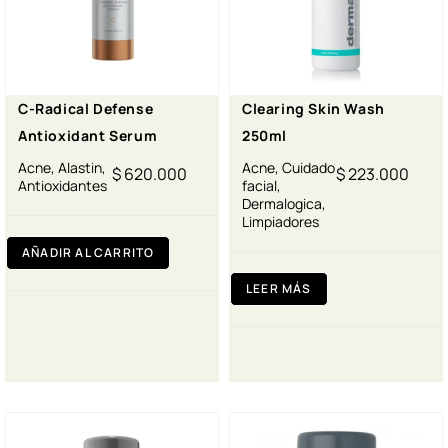
C-Radical Defense
Clearing Skin Wash
Antioxidant Serum
250ml
Acne
,
Alastin
,
Acne
,
Cuidado
$
620.000
$
223.000
Antioxidantes
facial
,
Dermalogica
,
Limpiadores
AÑADIR AL CARRITO
LEER MÁS