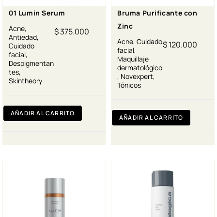
01 Lumin Serum
Bruma Purificante con
Zinc
Acne
,
$
375.000
Antiedad
,
Acne
,
Cuidado
$
120.000
Cuidado
facial
,
facial
,
Maquillaje
Despigmentan
dermatológico
tes
,
,
Novexpert
,
Skintheory
Tónicos
AÑADIR AL CARRITO
AÑADIR AL CARRITO