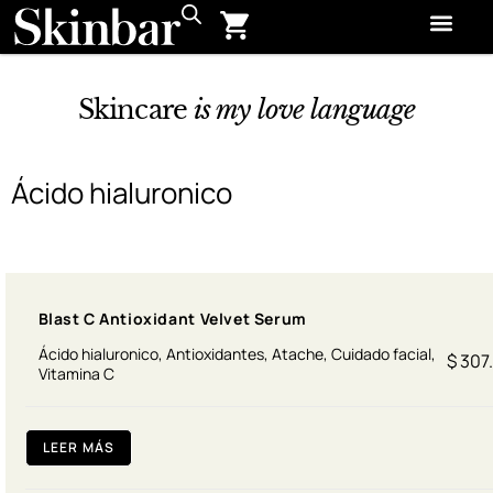
Skinbar C
Contácto
Mi C
Skincare
is my love language
Ácido hialuronico
Blast C Antioxidant Velvet Serum
Ácido hialuronico
,
Antioxidantes
,
Atache
,
Cuidado facial
,
$
307
Vitamina C
LEER MÁS