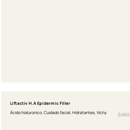
Liftactiv H.A Epidermic Filler
Ácido hialuronico
,
Cuidado facial
,
Hidratantes
,
Vichy
$
262