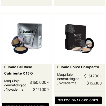
Sunaid Gel Base
Sunaid Polvo Compacto
Cubriente X 13 G
Maquillaje
$
151.700
-
dermatológico
Maquillaje
$
150.000
-
$
153.100
,
Novaderma
dermatológico
$
151.000
,
Novaderma
SELECCIONAR OPCIONES