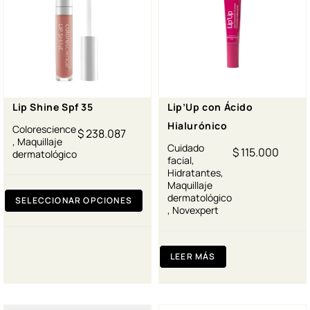
Lip Shine Spf 35
Lip’Up con Ácido
Hialurónico
Colorescience
$
238.087
,
Maquillaje
Cuidado
$
115.000
dermatológico
facial
,
Hidratantes
,
Maquillaje
dermatológico
SELECCIONAR OPCIONES
,
Novexpert
LEER MÁS