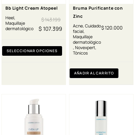
Bb Light Cream Atopeel
Bruma Purificante con
Zinc
Heel
,
$
143.199
Maquillaje
Acne
,
Cuidado
$
120.000
$
107.399
dermatológico
facial
,
Maquillaje
dermatológico
,
Novexpert
,
SELECCIONAR OPCIONES
Tónicos
AÑADIR AL CARRITO