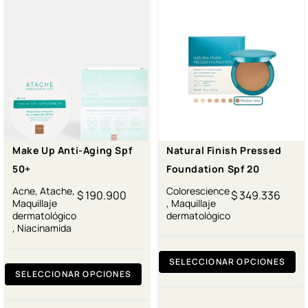
Make Up Anti-Aging Spf
Natural Finish Pressed
50+
Foundation Spf 20
Acne
,
Atache
,
Colorescience
$
190.900
$
349.336
Maquillaje
,
Maquillaje
dermatológico
dermatológico
,
Niacinamida
SELECCIONAR OPCIONES
SELECCIONAR OPCIONES