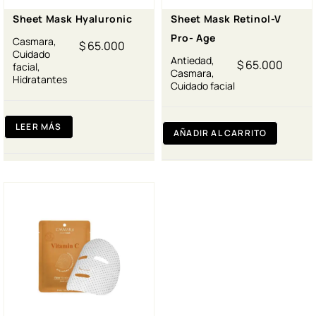
Sheet Mask Hyaluronic
Sheet Mask Retinol-V
Pro- Age
Casmara
,
$
65.000
Cuidado
Antiedad
,
$
65.000
facial
,
Casmara
,
Hidratantes
Cuidado facial
LEER MÁS
AÑADIR AL CARRITO