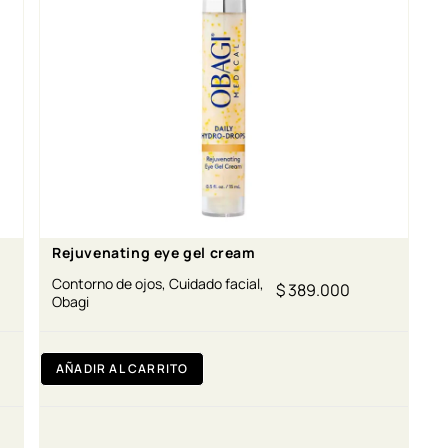
Rejuvenating eye gel cream
Contorno de ojos
,
Cuidado facial
,
$
389.000
Obagi
AÑADIR AL CARRITO