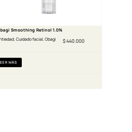
bagi Smoothing Retinol 1.0%
ntiedad
,
Cuidado facial
,
Obagi
$
440.000
LEER MÁS