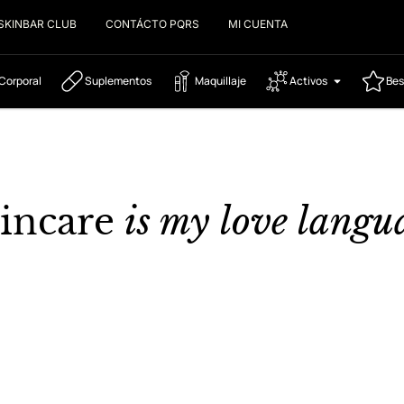
SKINBAR CLUB
CONTÁCTO PQRS
MI CUENTA
Corporal
Suplementos
Maquillaje
Activos
Bes
incare
is my love langu