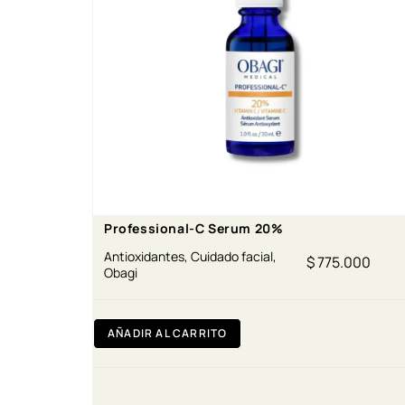
Professional-C Serum 20%
Antioxidantes
,
Cuidado facial
,
$
775.000
Obagi
AÑADIR AL CARRITO