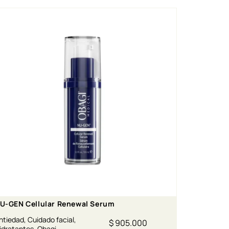
U-GEN Cellular Renewal Serum
ntiedad
,
Cuidado facial
,
$
905.000
idratantes
,
Obagi