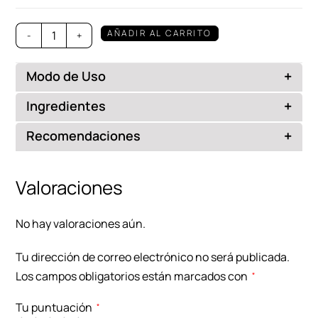
AÑADIR AL CARRITO
-
+
+
Modo de Uso
Aplicar en axilas limpias y secas cada día.
+
Ingredientes
Clorhidrato de aluminio, niacinamida y citrato de
+
Recomendaciones
trietilo. Sin alcohol, perfume fresco.
Ideal para quienes buscan mayor rendimiento; no
aplicar tras depilación.
Valoraciones
No hay valoraciones aún.
Tu dirección de correo electrónico no será publicada.
Los campos obligatorios están marcados con
*
Tu puntuación
*