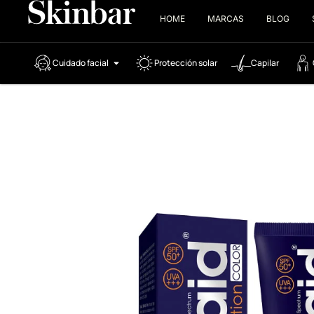
HOME
MARCAS
BLOG
Cuidado facial
Protección solar
Capilar