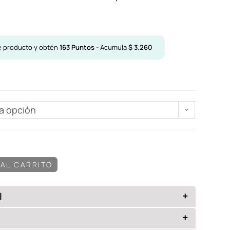
e producto y obtén
163
Puntos
- Acumula
$
3.260
na opción
 AL CARRITO
+
l
ón adicional
+