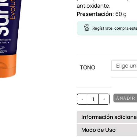
antioxidante.
Presentación:
60 g
Regístrate
, compra est
Elige u
TONO
AÑADIR
-
+
Información adiciona
Informaci
Modo de Uso