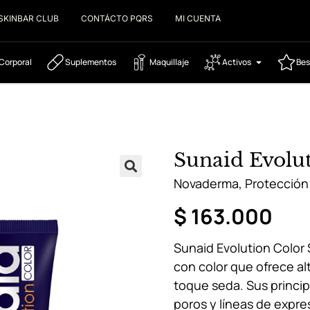
SKINBAR CLUB
CONTÁCTO PQRS
MI CUENTA
Corporal
Suplementos
Maquillaje
Activos
Bes
Sunaid Evolu
Novaderma
,
Protección 
$
163.000
Sunaid Evolution Color 
con color que ofrece a
toque seda. Sus princip
poros y líneas de expre