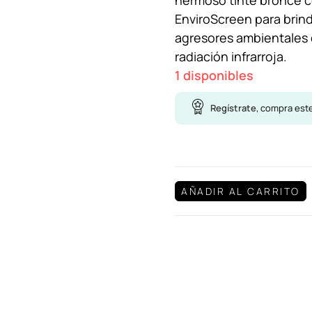
hermoso tinte bronce c
EnviroScreen para brin
agresores ambientales 
radiación infrarroja.
1 disponibles
Regístrate
, compra est
AÑADIR AL CARRITO