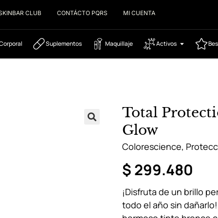
SKINBAR CLUB
CONTÁCTO PQRS
MI CUENTA
Corporal
Suplementos
Maquillaje
Activos
Bes
Total Protect
Glow
Colorescience
,
Protecc
$
299.480
¡Disfruta de un brillo p
todo el año sin dañarlo