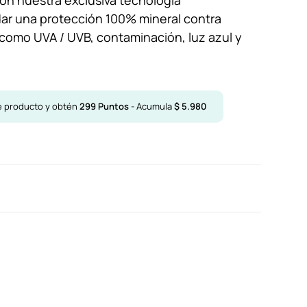
on nuestra exclusiva tecnología
dar una protección 100% mineral contra
como UVA / UVB, contaminación, luz azul y
e producto y obtén
299
Puntos
- Acumula
$
5.980